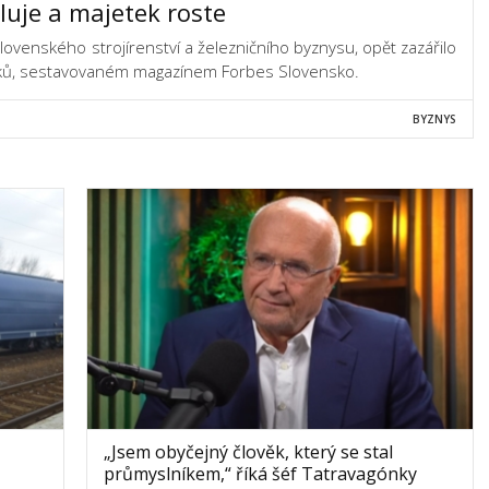
luje a majetek roste
slovenského strojírenství a železničního byznysu, opět zazářilo
váků, sestavovaném magazínem Forbes Slovensko.
BYZNYS
„Jsem obyčejný člověk, který se stal
průmyslníkem,“ říká šéf Tatravagónky