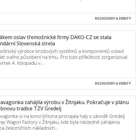
ROZHOVORY A EVENTY
kem oslav třemošnické firmy DAKO-CZ se stala
ndární Slovenská strela
ošnický výrobce brzdových systémů a komponentů oslavil
let svého působení na trhu. Pro tuto příležitost zorganizoval
tvrtek 4. listopadu v…
ROZHOVORY A EVENTY
avagonka zahájila výrobu v Žitnjaku. Pokračuje v plánu
bnovu tradice TZV Gredelj
avagonka si na konci března pronajala haly v závodě Gredelj
way Wagon Factory v Žitnjaku, kde byla následně zahájena
ba železničních nákladních…