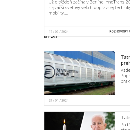
Už o týždeň začína v Berlíne InnoTrans 2
najväčší svetový veľtrh dopravnej technik
mobility.…
17 / 09 / 2024
ROZHOVORY A
Tatr
preh
Vzde
Popr
prak
29 / 01 / 2024
Tatr
Po t