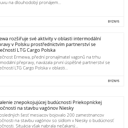
uvu na dlouhodobý pronájem…
BYZNYS
wa rozšiřuje své aktivity v oblasti intermodální
ravy v Polsku prostřednictvím partnerství se
ečností LTG Cargo Polska
ečnost Ermewa, přední pronajímatel vagonů na trhu
rmodální přepravy, navázala první úspěšné partnerství se
ečností LTG Cargo Polska v oblasti…
BYZNYS
lenie znepokojujúcej budúcnosti Priekopníckej
očnosti na stavbu vagónov Niesky
osledných šesť mesiacov bojovalo 200 zamestnancov
očnosti na stavbu vagónov so sídlom v Niesky o budúcnosť
očnosti. Situácia však nabrala nečakaný…