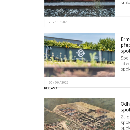
smlo
25 / 10 / 2023
Erme
přep
spol
Spol
inte
spol
20 / 06 / 2023
Odha
spol
Za p
spol
spol