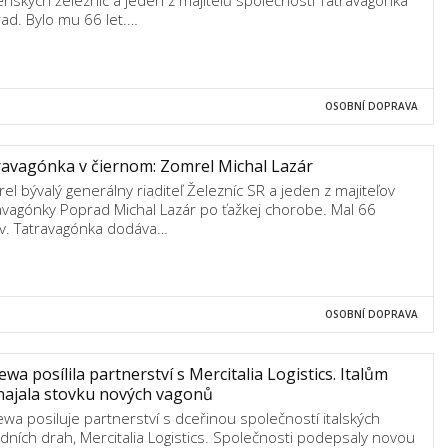
enských železnic a jeden z majitelů společnosti Tatravagónka
ad. Bylo mu 66 let.…
OSOBNÍ DOPRAVA
avagónka v čiernom: Zomrel Michal Lazár
el bývalý generálny riaditeľ Železníc SR a jeden z majiteľov
avagónky Poprad Michal Lazár po ťažkej chorobe. Mal 66
v. Tatravagónka dodáva…
OSOBNÍ DOPRAVA
wa posílila partnerství s Mercitalia Logistics. Italům
najala stovku nových vagonů
wa posiluje partnerství s dceřinou společností italských
dních drah, Mercitalia Logistics. Společnosti podepsaly novou