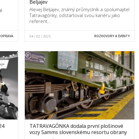
Beljajev
Alexej Beljajev, známý průmyslník a spolumajitel
vé
Tatravagónky, odstartoval svou kariéru jako
referent…
DOPRAVA
04 / 02 / 2025
ROZHOVORY A EVENTY
24
TATRAVAGÓNKA dodala první plošinové
vozy Samms slovenskému resortu obrany