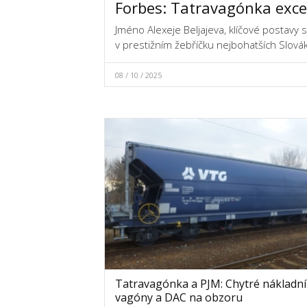
Forbes: Tatravagónka exce
Jméno Alexeje Beljajeva, klíčové postavy 
v prestižním žebříčku nejbohatších Slo
08 / 10 / 2025
Tatravagónka a PJM: Chytré nákladní
vagóny a DAC na obzoru