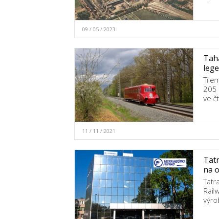
09 / 05 / 2023
Tahá
lege
Třem
205 
ve č
11 / 11 / 2021
Tatr
na o
Tatr
Rail
výro