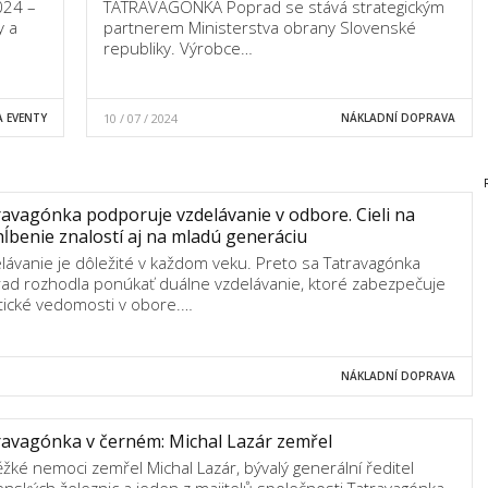
024 –
TATRAVAGÓNKA Poprad se stává strategickým
y a
partnerem Ministerstva obrany Slovenské
republiky. Výrobce…
 EVENTY
10 / 07 / 2024
NÁKLADNÍ DOPRAVA
avagónka podporuje vzdelávanie v odbore. Cieli na
ĺbenie znalostí aj na mladú generáciu
lávanie je dôležité v každom veku. Preto sa Tatravagónka
ad rozhodla ponúkať duálne vzdelávanie, ktoré zabezpečuje
tické vedomosti v obore.…
NÁKLADNÍ DOPRAVA
avagónka v černém: Michal Lazár zemřel
ěžké nemoci zemřel Michal Lazár, bývalý generální ředitel