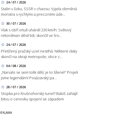
24 / 07 / 2026
Stalin v šoku, SSSR v chaosu: Vyjela obrněná
monstra s rychlými a precizními úde…
30 / 07 / 2026
Vlak s obří vrtulí uháněl 230 km/h: Světový
rekordman děsil lidi, skončil ve šro…
24 / 07 / 2026
Přetížený pražský uzel nestíhá. Některé vlaky
skončí na okraji metropole, obce z…
04 / 08 / 2026
„Narvalo se sem tolik dětí, je to šílené!“ Projeli
jsme legendární Posázavský pa…
28 / 07 / 2026
Stopka pro Krušnohorský tunel? Babiš zahájil
bitvu o cenovku spojení se západem