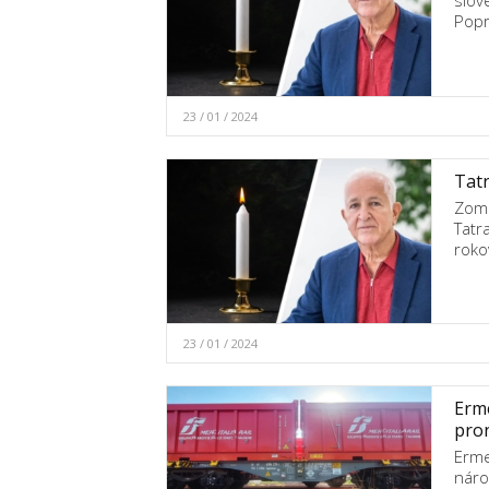
slov
Popr
23 / 01 / 2024
Tatr
Zomr
Tatr
roko
23 / 01 / 2024
Erme
pro
Erme
náro