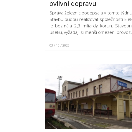
ovlivní dopravu
Správa železnic podepsala v tomto týdnu
Stavbu budou realizovat společnosti Elek
je bezmála 2,3 miliardy korun. Staveb
úseku, vyžádají si menší omezení provoz
03 / 10 / 2023