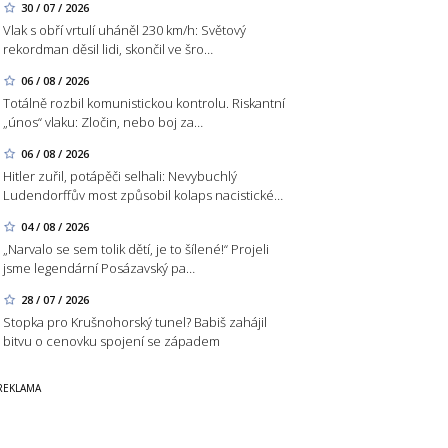
30 / 07 / 2026
Vlak s obří vrtulí uháněl 230 km/h: Světový
rekordman děsil lidi, skončil ve šro…
06 / 08 / 2026
Totálně rozbil komunistickou kontrolu. Riskantní
„únos“ vlaku: Zločin, nebo boj za…
06 / 08 / 2026
Hitler zuřil, potápěči selhali: Nevybuchlý
Ludendorffův most způsobil kolaps nacistické…
04 / 08 / 2026
„Narvalo se sem tolik dětí, je to šílené!“ Projeli
jsme legendární Posázavský pa…
28 / 07 / 2026
Stopka pro Krušnohorský tunel? Babiš zahájil
bitvu o cenovku spojení se západem