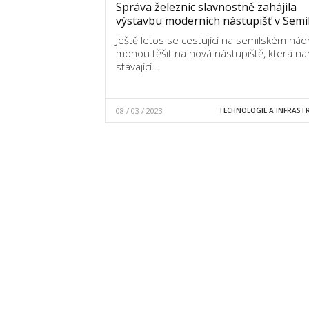
Správa železnic slavnostně zahájila
výstavbu moderních nástupišť v Semi
Ještě letos se cestující na semilském nád
mohou těšit na nová nástupiště, která na
stávající…
08 / 03 / 2023
TECHNOLOGIE A INFRAST