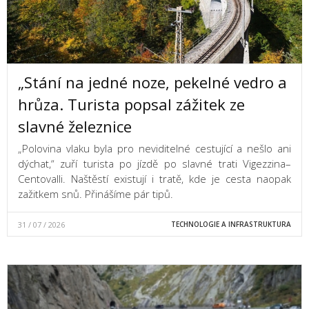
„Stání na jedné noze, pekelné vedro a
hrůza. Turista popsal zážitek ze
slavné železnice
„Polovina vlaku byla pro neviditelné cestující a nešlo ani
dýchat,“ zuří turista po jízdě po slavné trati Vigezzina–
Centovalli. Naštěstí existují i tratě, kde je cesta naopak
zažitkem snů. Přinášíme pár tipů.
31 / 07 / 2026
TECHNOLOGIE A INFRASTRUKTURA