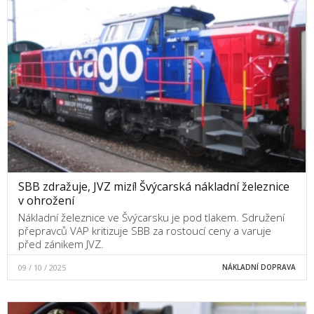
SBB zdražuje, JVZ mizí! Švýcarská nákladní železnice
v ohrožení
Nákladní železnice ve Švýcarsku je pod tlakem. Sdružení
přepravců VAP kritizuje SBB za rostoucí ceny a varuje
před zánikem JVZ.
09 / 10 / 2025
NÁKLADNÍ DOPRAVA