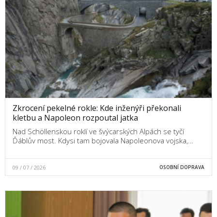
Zkrocení pekelné rokle: Kde inženýři překonali
kletbu a Napoleon rozpoutal jatka
Nad Schöllenskou roklí ve švýcarských Alpách se tyčí
Ďáblův most. Kdysi tam bojovala Napoleonova vojska,…
09 / 07 / 2026
OSOBNÍ DOPRAVA