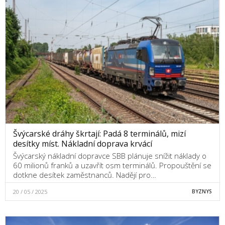
Švýcarské dráhy škrtají: Padá 8 terminálů, mizí
desítky míst. Nákladní doprava krvácí
Švýcarský nákladní dopravce SBB plánuje snížit náklady o
60 milionů franků a uzavřít osm terminálů. Propouštění se
dotkne desítek zaměstnanců. Nadějí pro…
20 / 05 / 2025
BYZNYS