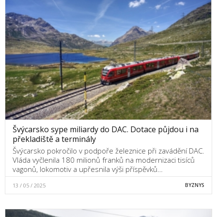
Švýcarsko sype miliardy do DAC. Dotace půjdou i na
překladiště a terminály
Švýcarsko pokročilo v podpoře železnice při zavádění DAC.
Vláda vyčlenila 180 milionů franků na modernizaci tisíců
vagonů, lokomotiv a upřesnila výši příspěvků…
13 / 05 / 2025
BYZNYS