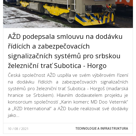
AŽD podepsala smlouvu na dodávku
řídících a zabezpečovacích
signalizačních systémů pro srbskou
železniční trať Subotica - Horgo
Česká společnost AŽD uspěla ve svém výběrovém řízení
na dodávku řídících a zabezpečovacích signalizačních
systémů pro železniční trať Subotica - Horgoš (maďarská
hranice se Srbskem). Hlavním dodavatelem projektu je
konsorcium společností „Karin komerc MD Doo Veternik“
a „RZD International“ a AŽD bude realizovat své dodávky
jako…
10 / 08 / 2021
TECHNOLOGIE A INFRASTRUKTURA