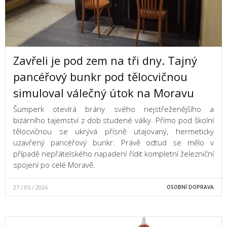
Zavřeli je pod zem na tři dny. Tajný
pancéřový bunkr pod tělocvičnou
simuloval válečný útok na Moravu
Šumperk otevírá brány svého nejstřeženějšího a
bizárního tajemství z dob studené války. Přímo pod školní
tělocvičnou se ukrývá přísně utajovaný, hermeticky
uzavřený pancéřový bunkr. Právě odtud se mělo v
případě nepřátelského napadení řídit kompletní železniční
spojení po celé Moravě.
27 / 05 / 2026
OSOBNÍ DOPRAVA