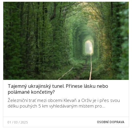
Tajemný ukrajinský tunel. Přinese lásku nebo
polámané končetiny?
Železniční trať mezi obcemi Klevaň a Orživ je i přes svou
délku pouhých 5 km vyhledávaným místem pro…
01 / 03 / 2025
OSOBNÍ DOPRAVA