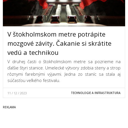
V štokholmskom metre potrápite
mozgové závity. Čakanie si skrátite
vedú a technikou
V druhej časti o štokholmskom metre sa pozrieme na
ďalšie štyri stanice. Umelecké výtvory zdobia steny a strop
rôznymi farebnými výjavmi. Jedna zo staníc sa stala aj
súčasťou veľkého festivalu.
11 / 12 / 2023
TECHNOLOGIE A INFRASTRUKTURA