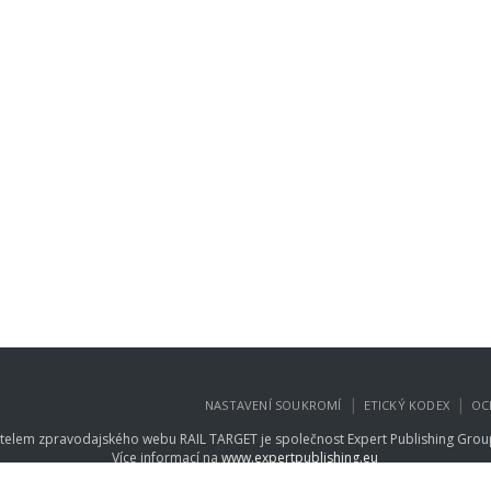
|
|
NASTAVENÍ SOUKROMÍ
ETICKÝ KODEX
OC
telem zpravodajského webu RAIL TARGET je společnost
Expert Publishing Group
Více informací na
www.expertpublishing.eu