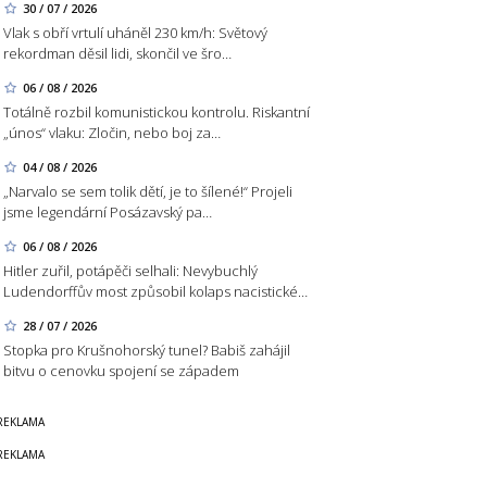
30 / 07 / 2026
Vlak s obří vrtulí uháněl 230 km/h: Světový
rekordman děsil lidi, skončil ve šro…
06 / 08 / 2026
Totálně rozbil komunistickou kontrolu. Riskantní
„únos“ vlaku: Zločin, nebo boj za…
04 / 08 / 2026
„Narvalo se sem tolik dětí, je to šílené!“ Projeli
jsme legendární Posázavský pa…
06 / 08 / 2026
Hitler zuřil, potápěči selhali: Nevybuchlý
Ludendorffův most způsobil kolaps nacistické…
28 / 07 / 2026
Stopka pro Krušnohorský tunel? Babiš zahájil
bitvu o cenovku spojení se západem