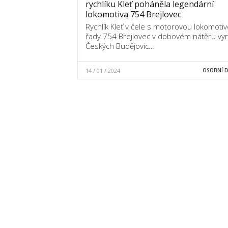
rychlíku Kleť poháněla legendární
lokomotiva 754 Brejlovec
Rychlík Kleť v čele s motorovou lokomoti
řady 754 Brejlovec v dobovém nátěru vyra
Českých Budějovic…
14 / 01 / 2024
OSOBNÍ 