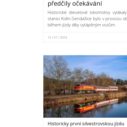
předčily očekávání
Historické dieselové lokomotivy vylákal
stanici Kolín-Sendažice bylo v provozu ob
během jízdy díky vytápěným vozům.
15 / 01 / 2024
Historicky první silvestrovskou jízdu