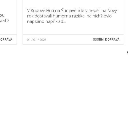
V Kubově Huti na Šumavě lidé v neděli na Nový
vou
rok dostávali humorná razítka, na nichž bylo
zil z
napsáno například…
DOPRAVA
01 / 01 / 2023
OSOBNÍ DOPRAVA