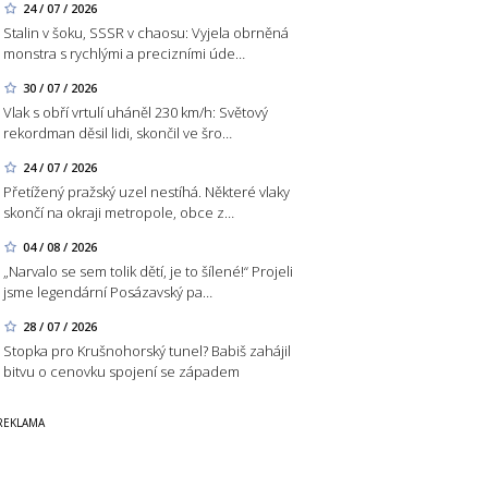
24 / 07 / 2026
Stalin v šoku, SSSR v chaosu: Vyjela obrněná
monstra s rychlými a precizními úde…
30 / 07 / 2026
Vlak s obří vrtulí uháněl 230 km/h: Světový
rekordman děsil lidi, skončil ve šro…
24 / 07 / 2026
Přetížený pražský uzel nestíhá. Některé vlaky
skončí na okraji metropole, obce z…
04 / 08 / 2026
„Narvalo se sem tolik dětí, je to šílené!“ Projeli
jsme legendární Posázavský pa…
28 / 07 / 2026
Stopka pro Krušnohorský tunel? Babiš zahájil
bitvu o cenovku spojení se západem