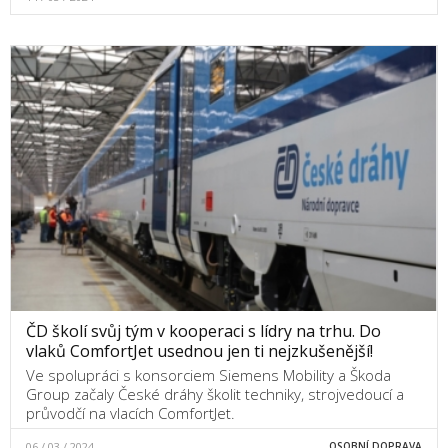
ČD školí svůj tým v kooperaci s lídry na trhu. Do
vlaků ComfortJet usednou jen ti nejzkušenější!
Ve spolupráci s konsorciem Siemens Mobility a Škoda
Group začaly České dráhy školit techniky, strojvedoucí a
průvodčí na vlacích ComfortJet.
06 / 03 / 2024
OSOBNÍ DOPRAVA