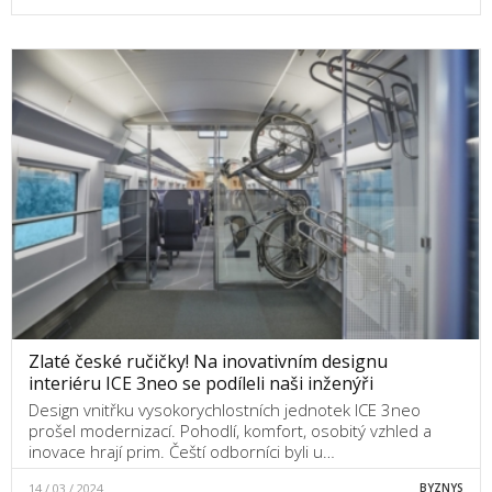
Zlaté české ručičky! Na inovativním designu
interiéru ICE 3neo se podíleli naši inženýři
Design vnitřku vysokorychlostních jednotek ICE 3neo
prošel modernizací. Pohodlí, komfort, osobitý vzhled a
inovace hrají prim. Čeští odborníci byli u…
14 / 03 / 2024
BYZNYS