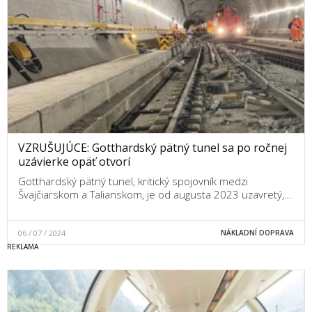
VZRUŠUJÚCE: Gotthardský pätný tunel sa po ročnej
uzávierke opäť otvorí
Gotthardský pätný tunel, kritický spojovník medzi
Švajčiarskom a Talianskom, je od augusta 2023 uzavretý,…
06 / 07 / 2024
NÁKLADNÍ DOPRAVA