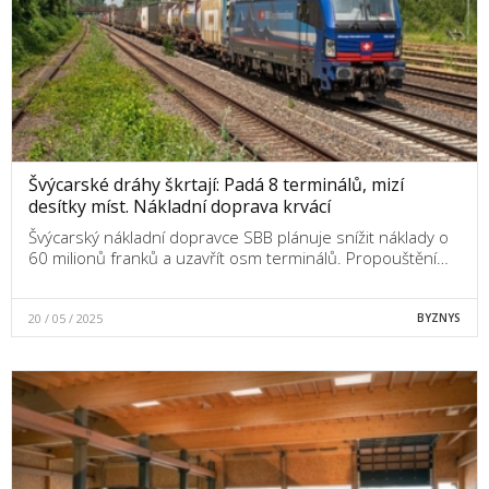
Švýcarské dráhy škrtají: Padá 8 terminálů, mizí
desítky míst. Nákladní doprava krvácí
Švýcarský nákladní dopravce SBB plánuje snížit náklady o
60 milionů franků a uzavřít osm terminálů. Propouštění…
20 / 05 / 2025
BYZNYS