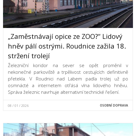
„Zaměstnávají opice ze ZOO?“ Lidový
hněv pálí ostrými. Roudnice zažila 18.
stržení trolejí
Železniční koridor na sever se opět proměnil v
nekonečné parkoviště a trpělivost cestujících definitivně
přetekla. V Roudnici nad Labem padla trolej už po
osmnácté a internetem otřásá vlna lidového hněvu.
Správa železnic navrhuje alternativní technické řešení.
08 / 01 / 2026
OSOBNÍ DOPRAVA