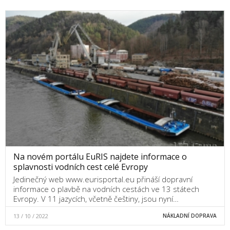
Na novém portálu EuRIS najdete informace o
splavnosti vodních cest celé Evropy
Jedinečný web www.eurisportal.eu přináší dopravní
informace o plavbě na vodních cestách ve 13 státech
Evropy. V 11 jazycích, včetně češtiny, jsou nyní…
13 / 10 / 2022
NÁKLADNÍ DOPRAVA