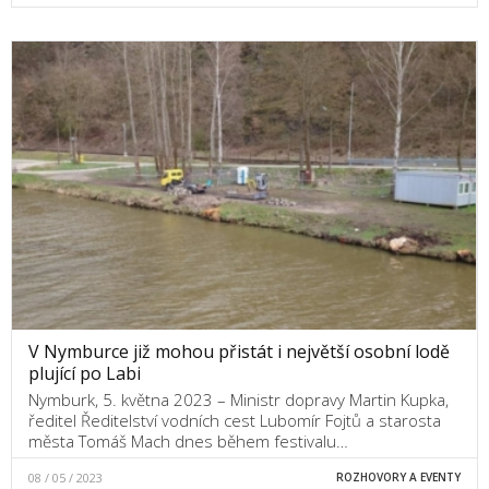
V Nymburce již mohou přistát i největší osobní lodě
plující po Labi
Nymburk, 5. května 2023 – Ministr dopravy Martin Kupka,
ředitel Ředitelství vodních cest Lubomír Fojtů a starosta
města Tomáš Mach dnes během festivalu…
08 / 05 / 2023
ROZHOVORY A EVENTY