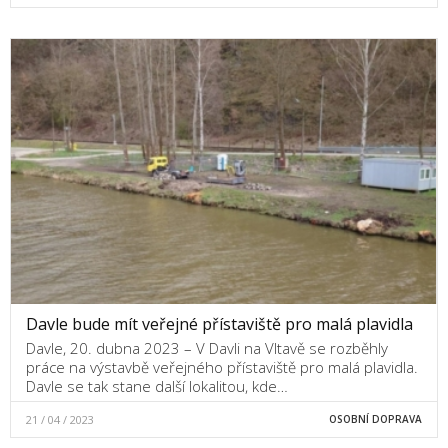
Davle bude mít veřejné přístaviště pro malá plavidla
Davle, 20. dubna 2023 – V Davli na Vltavě se rozběhly
práce na výstavbě veřejného přístaviště pro malá plavidla.
Davle se tak stane další lokalitou, kde…
21 / 04 / 2023
OSOBNÍ DOPRAVA