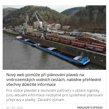
Nový web pomůže při plánování plaveb na
vnitrozemských vodních cestách, nabídne přehledně
všechny důležité informace
Pro vůdce plavidel a obchodní partnery v oblasti logistiky
jsou aktuální informace nezbytné pro spolehlivé plánování
přepravy a plavby. Zásadní význam…
30 / 09 / 2022
NÁKLADNÍ DOPRAVA