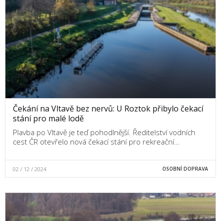
Čekání na Vltavě bez nervů: U Roztok přibylo čekací
stání pro malé lodě
Plavba po Vltavě je teď pohodlnější. Ředitelství vodních
cest ČR otevřelo nová čekací stání pro rekreační…
02 / 12 / 2024
OSOBNÍ DOPRAVA