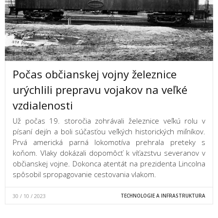
Počas občianskej vojny železnice
urýchlili prepravu vojakov na veľké
vzdialenosti
Už počas 19. storočia zohrávali železnice veľkú rolu v
písaní dejín a boli súčasťou veľkých historických miľníkov.
Prvá americká parná lokomotíva prehrala preteky s
koňom. Vlaky dokázali dopomôcť k víťazstvu severanov v
občianskej vojne. Dokonca atentát na prezidenta Lincolna
spôsobil spropagovanie cestovania vlakom.
30 / 10 / 2023
TECHNOLOGIE A INFRASTRUKTURA