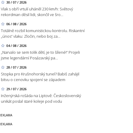
30 / 07 / 2026
Vlak s obří vrtulí uháněl 230 km/h: Světový
rekordman děsil lidi, skončil ve šro…
06 / 08 / 2026
Totálně rozbil komunistickou kontrolu. Riskantní
„únos“ vlaku: Zločin, nebo boj za…
04 / 08 / 2026
„Narvalo se sem tolik dětí, je to šílené!“ Projeli
jsme legendární Posázavský pa…
28 / 07 / 2026
Stopka pro Krušnohorský tunel? Babiš zahájil
bitvu o cenovku spojení se západem
29 / 07 / 2026
Inženýrská rošáda na Liptově: Československý
unikát poslal staré koleje pod vodu