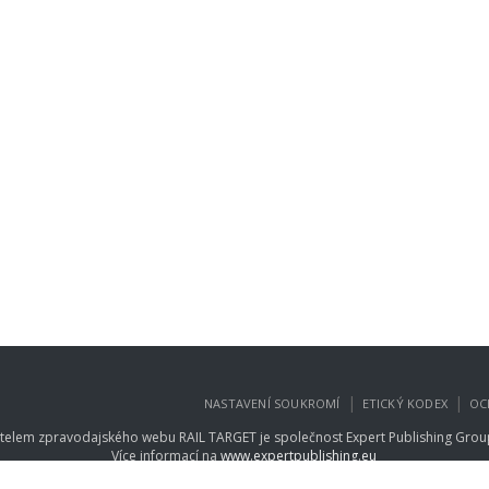
|
|
NASTAVENÍ SOUKROMÍ
ETICKÝ KODEX
OC
telem zpravodajského webu RAIL TARGET je společnost
Expert Publishing Group
Více informací na
www.expertpublishing.eu