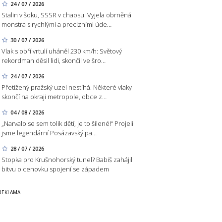
24 / 07 / 2026
Stalin v šoku, SSSR v chaosu: Vyjela obrněná
monstra s rychlými a precizními úde…
30 / 07 / 2026
Vlak s obří vrtulí uháněl 230 km/h: Světový
rekordman děsil lidi, skončil ve šro…
24 / 07 / 2026
Přetížený pražský uzel nestíhá. Některé vlaky
skončí na okraji metropole, obce z…
04 / 08 / 2026
„Narvalo se sem tolik dětí, je to šílené!“ Projeli
jsme legendární Posázavský pa…
28 / 07 / 2026
Stopka pro Krušnohorský tunel? Babiš zahájil
bitvu o cenovku spojení se západem