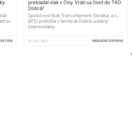
ky
prekladal vlak z Číny. Vráti sa život do TKD
Dobrá?
úťaž
Spoločnosť Bulk Transshipment Slovakia, a.s.,
metrov
(BTS) preložila v termináli Dobrá ucelený
intermodálny…
RUKTURA
10 / 12 / 2021
NÁKLADNÍ DOPRAVA