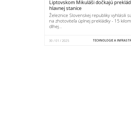
Liptovskom Mikuláši dočkajú preklád
hlavnej stanice
Železnice Slovenskej republiky vyhlásili s
na zhotoviteľa úplnej prekládky - 15 kilo
dlhej…
30 / 01 / 2025
TECHNOLOGIE A INFRAST