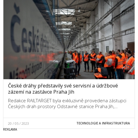
České dráhy představily své servisní a údržbové
zázemí na zastávce Praha Jih
Redakce RAILTARGET byla exkluzivně provedena zástupci
Českých drah prostory Odstavné stanice Praha Jih,…
20 / 05 / 2023
TECHNOLOGIE A INFRASTRUKTURA