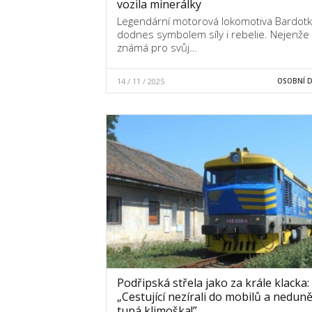
vozila minerálky
Legendární motorová lokomotiva Bardotk
dodnes symbolem síly i rebelie. Nejenže 
známá pro svůj…
14 / 11 / 2025
OSOBNÍ 
Podřipská střela jako za krále klacka:
„Cestující nezírali do mobilů a neduně
tupá klimoška!”