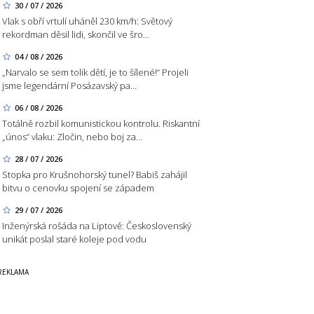
30 / 07 / 2026
Vlak s obří vrtulí uháněl 230 km/h: Světový
rekordman děsil lidi, skončil ve šro…
04 / 08 / 2026
„Narvalo se sem tolik dětí, je to šílené!“ Projeli
jsme legendární Posázavský pa…
06 / 08 / 2026
Totálně rozbil komunistickou kontrolu. Riskantní
„únos“ vlaku: Zločin, nebo boj za…
28 / 07 / 2026
Stopka pro Krušnohorský tunel? Babiš zahájil
bitvu o cenovku spojení se západem
29 / 07 / 2026
Inženýrská rošáda na Liptově: Československý
unikát poslal staré koleje pod vodu