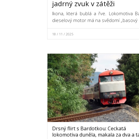
jadrný zvuk v zátěži
Ikona, která bublá a řve. Lokomotiva Ba
dieselový motor má na svědomí „basový ko
18 / 11 / 2025
Drsný flirt s Bardotkou: Ceckatá
lokomotiva duněla, makala za dva a t