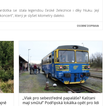
rdotka se stala legendou české železnice i díky hluku. Její
ncert“, který je slyšet kilometry daleko.
OSOBNÍ DOPRAVA
„Vlak pro sebestředné papaláše? Kaštani
ajně
mají smůlu!” Podřipská lokálka opět pro lidi