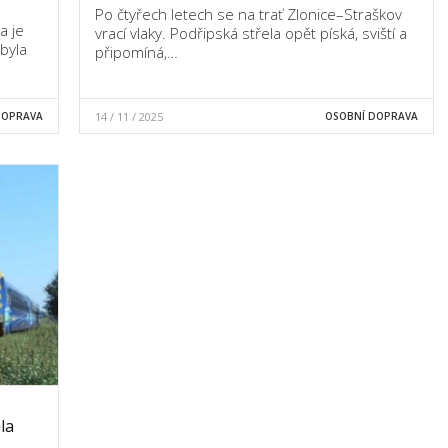
Po čtyřech letech se na trať Zlonice–Straškov
a je
vrací vlaky. Podřipská střela opět píská, sviští a
byla
připomíná,…
DOPRAVA
14 / 11 / 2025
OSOBNÍ DOPRAVA
la