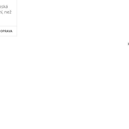
pská
ní, než
DOPRAVA