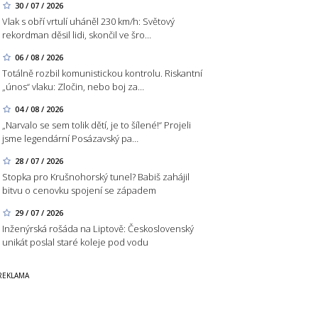
30 / 07 / 2026
Vlak s obří vrtulí uháněl 230 km/h: Světový
rekordman děsil lidi, skončil ve šro…
06 / 08 / 2026
Totálně rozbil komunistickou kontrolu. Riskantní
„únos“ vlaku: Zločin, nebo boj za…
04 / 08 / 2026
„Narvalo se sem tolik dětí, je to šílené!“ Projeli
jsme legendární Posázavský pa…
28 / 07 / 2026
Stopka pro Krušnohorský tunel? Babiš zahájil
bitvu o cenovku spojení se západem
29 / 07 / 2026
Inženýrská rošáda na Liptově: Československý
unikát poslal staré koleje pod vodu