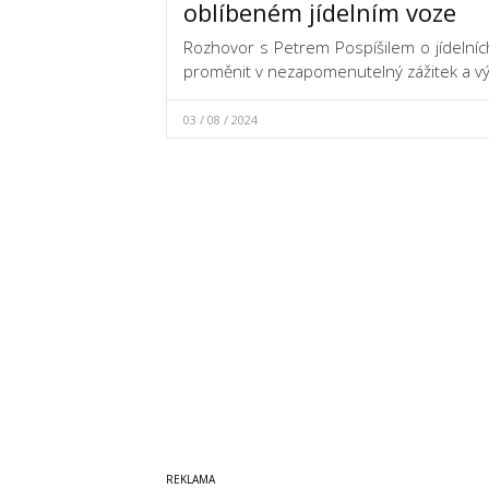
oblíbeném jídelním voze
Rozhovor s Petrem Pospíšilem o jídelníc
proměnit v nezapomenutelný zážitek a výr
03 / 08 / 2024