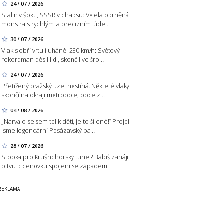
24 / 07 / 2026
Stalin v šoku, SSSR v chaosu: Vyjela obrněná
monstra s rychlými a precizními úde…
30 / 07 / 2026
Vlak s obří vrtulí uháněl 230 km/h: Světový
rekordman děsil lidi, skončil ve šro…
24 / 07 / 2026
Přetížený pražský uzel nestíhá. Některé vlaky
skončí na okraji metropole, obce z…
04 / 08 / 2026
„Narvalo se sem tolik dětí, je to šílené!“ Projeli
jsme legendární Posázavský pa…
28 / 07 / 2026
Stopka pro Krušnohorský tunel? Babiš zahájil
bitvu o cenovku spojení se západem