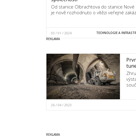
Od stanice Olbrachtova do stanice Nové
je nově rozhodnuto o vítězi veřejné zakáz
03 / 01 / 2024
TECHNOLOGIE A INFRAST
Prvn
tun
Zhru
výst
souč
26 / 04 / 2023