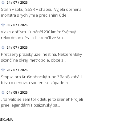
24 / 07 / 2026
Stalin v šoku, SSSR v chaosu: Vyjela obrněná
monstra s rychlými a precizními úde…
30 / 07 / 2026
Vlak s obří vrtulí uháněl 230 km/h: Světový
rekordman děsil lidi, skončil ve šro…
24 / 07 / 2026
Přetížený pražský uzel nestíhá. Některé vlaky
skončí na okraji metropole, obce z…
28 / 07 / 2026
Stopka pro Krušnohorský tunel? Babiš zahájil
bitvu o cenovku spojení se západem
04 / 08 / 2026
„Narvalo se sem tolik dětí, je to šílené!“ Projeli
jsme legendární Posázavský pa…