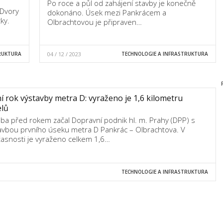
Po roce a půl od zahájení stavby je konečně
 Dvory
dokonáno. Úsek mezi Pankrácem a
ky.
Olbrachtovou je připraven…
RUKTURA
04 / 12 / 2023
TECHNOLOGIE A INFRASTRUKTURA
í rok výstavby metra D: vyraženo je 1,6 kilometru
elů
ba před rokem začal Dopravní podnik hl. m. Prahy (DPP) s
avbou prvního úseku metra D Pankrác – Olbrachtova. V
asnosti je vyraženo celkem 1,6…
TECHNOLOGIE A INFRASTRUKTURA