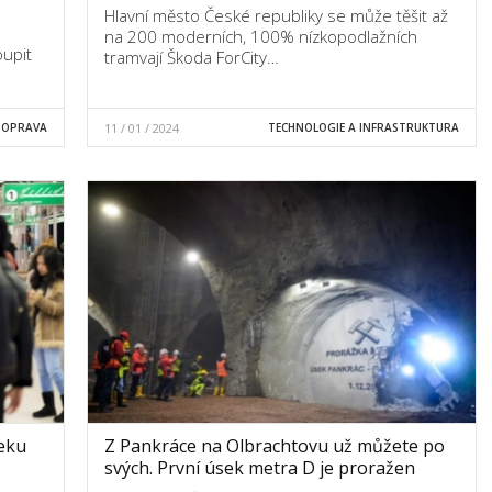
Hlavní město České republiky se může těšit až
na 200 moderních, 100% nízkopodlažních
oupit
tramvají Škoda ForCity…
DOPRAVA
11 / 01 / 2024
TECHNOLOGIE A INFRASTRUKTURA
eku
Z Pankráce na Olbrachtovu už můžete po
svých. První úsek metra D je proražen