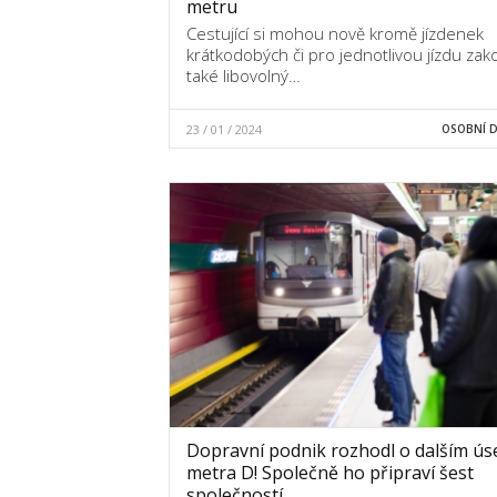
metru
Cestující si mohou nově kromě jízdenek
krátkodobých či pro jednotlivou jízdu zak
také libovolný…
23 / 01 / 2024
OSOBNÍ 
Dopravní podnik rozhodl o dalším ús
metra D! Společně ho připraví šest
společností