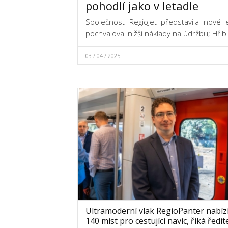
pohodlí jako v letadle
Společnost RegioJet představila nové e
pochvaloval nižší náklady na údržbu; Hřib a 
03 / 04 / 2025
Ultramoderní vlak RegioPanter nabíz
140 míst pro cestující navíc, říká ředit