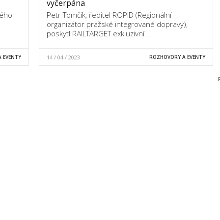
vyčerpána
vého
Petr Tomčík, ředitel ROPID (Regionální
m
organizátor pražské integrované dopravy),
poskytl RAILTARGET exkluzivní…
 EVENTY
14 / 04 / 2023
ROZHOVORY A EVENTY