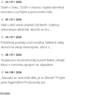
24 / 07 / 2026
Stalin v šoku, SSSR v chaosu: Vyjela obrněná
monstra s rychlými a precizními úde…
30 / 07 / 2026
Vlak s obří vrtulí uháněl 230 km/h: Světový
rekordman děsil lidi, skončil ve šro…
24 / 07 / 2026
Přetížený pražský uzel nestíhá. Některé vlaky
skončí na okraji metropole, obce z…
28 / 07 / 2026
Stopka pro Krušnohorský tunel? Babiš zahájil
bitvu o cenovku spojení se západem
04 / 08 / 2026
„Narvalo se sem tolik dětí, je to šílené!“ Projeli
jsme legendární Posázavský pa…