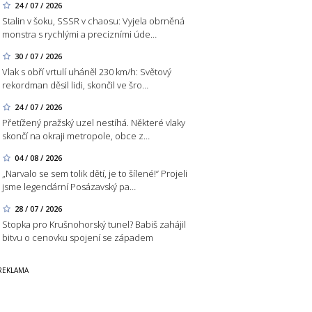
24 / 07 / 2026
Stalin v šoku, SSSR v chaosu: Vyjela obrněná
monstra s rychlými a precizními úde…
30 / 07 / 2026
Vlak s obří vrtulí uháněl 230 km/h: Světový
rekordman děsil lidi, skončil ve šro…
24 / 07 / 2026
Přetížený pražský uzel nestíhá. Některé vlaky
skončí na okraji metropole, obce z…
04 / 08 / 2026
„Narvalo se sem tolik dětí, je to šílené!“ Projeli
jsme legendární Posázavský pa…
28 / 07 / 2026
Stopka pro Krušnohorský tunel? Babiš zahájil
bitvu o cenovku spojení se západem