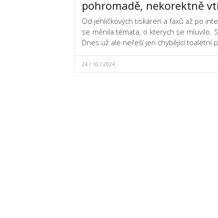
pohromadě, nekorektně vti
Od jehličkových tiskáren a faxů až po inte
se měnila témata, o kterých se mluvilo
Dnes už ale neřeší jen chybějící toaletní pa
24 / 10 / 2024