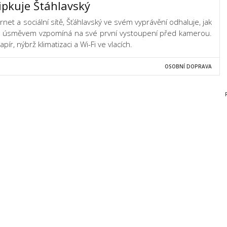
pkuje Štáhlavský
rnet a sociální sítě, Šťáhlavský ve svém vyprávění odhaluje, jak
. S úsměvem vzpomíná na své první vystoupení před kamerou.
pír, nýbrž klimatizaci a Wi-Fi ve vlacích.
OSOBNÍ DOPRAVA