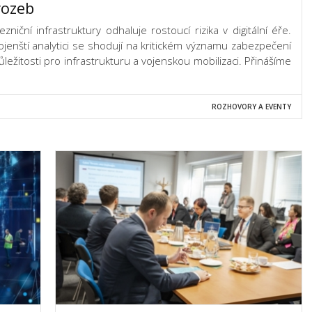
rozeb
niční infrastruktury odhaluje rostoucí rizika v digitální éře.
jenští analytici se shodují na kritickém významu zabezpečení
důležitosti pro infrastrukturu a vojenskou mobilizaci. Přinášíme
ROZHOVORY A EVENTY