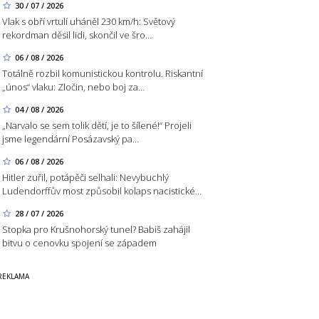
30 / 07 / 2026
Vlak s obří vrtulí uháněl 230 km/h: Světový
rekordman děsil lidi, skončil ve šro…
06 / 08 / 2026
Totálně rozbil komunistickou kontrolu. Riskantní
„únos“ vlaku: Zločin, nebo boj za…
04 / 08 / 2026
„Narvalo se sem tolik dětí, je to šílené!“ Projeli
jsme legendární Posázavský pa…
06 / 08 / 2026
Hitler zuřil, potápěči selhali: Nevybuchlý
Ludendorffův most způsobil kolaps nacistické…
28 / 07 / 2026
Stopka pro Krušnohorský tunel? Babiš zahájil
bitvu o cenovku spojení se západem