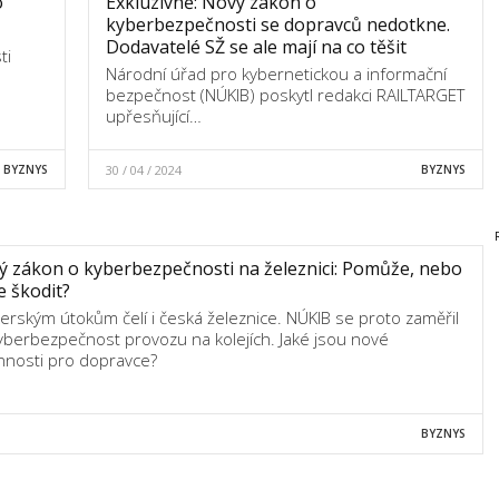
o
Exkluzivně: Nový zákon o
kyberbezpečnosti se dopravců nedotkne.
Dodavatelé SŽ se ale mají na co těšit
ti
Národní úřad pro kybernetickou a informační
bezpečnost (NÚKIB) poskytl redakci RAILTARGET
upřesňující…
BYZNYS
30 / 04 / 2024
BYZNYS
 zákon o kyberbezpečnosti na železnici: Pomůže, nebo
 škodit?
erským útokům čelí i česká železnice. NÚKIB se proto zaměřil
yberbezpečnost provozu na kolejích. Jaké jsou nové
nnosti pro dopravce?
BYZNYS