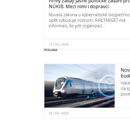
Firmy žádají jasné politické zadání pr
NÚKIB. Mezi nimi i dopravci
Novela zákona o kybernetické bezpečnos
opět vzbuzuje rozruch. RAILTARGET má
informaci, že pět organizací…
17 / 06 / 2024
Nový
bude
Hack
na k
povi
23 / 04 / 2024