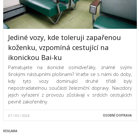
Jediné vozy, kde toleruji zapařenou
koženku, vzpomíná cestující na
ikonickou Bai-ku
Pamatujete na ikonické osmidveřáky, známé svými
širokými nástupními plošinami? Vraťte se s námi do doby,
kdy tyto vozy dominující druhé třídě byly
nepostradatelnou součástí železniční dopravy. Navzdory
jejich vyřazení z provozu zůstávají v srdcích cestujících
pevně zakořeněny.
07 / 05 / 2024
OSOBNÍ DOPRAVA