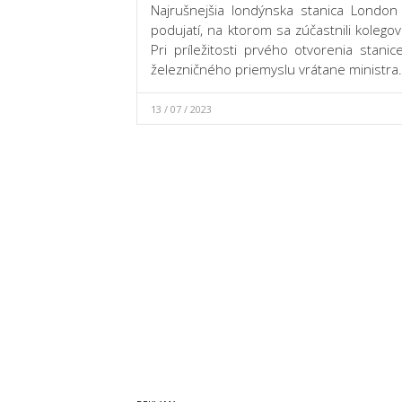
Najrušnejšia londýnska stanica London
podujatí, na ktorom sa zúčastnili kolego
Pri príležitosti prvého otvorenia stani
železničného priemyslu vrátane ministra
13 / 07 / 2023