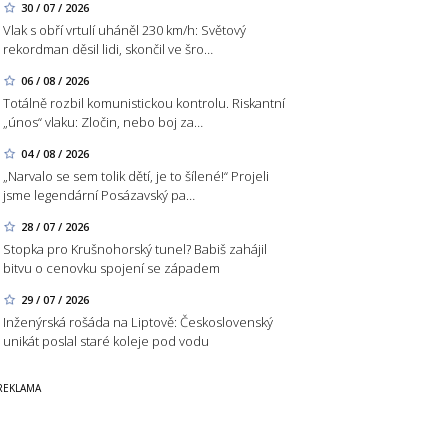
30 / 07 / 2026
Vlak s obří vrtulí uháněl 230 km/h: Světový
rekordman děsil lidi, skončil ve šro…
06 / 08 / 2026
Totálně rozbil komunistickou kontrolu. Riskantní
„únos“ vlaku: Zločin, nebo boj za…
04 / 08 / 2026
„Narvalo se sem tolik dětí, je to šílené!“ Projeli
jsme legendární Posázavský pa…
28 / 07 / 2026
Stopka pro Krušnohorský tunel? Babiš zahájil
bitvu o cenovku spojení se západem
29 / 07 / 2026
Inženýrská rošáda na Liptově: Československý
unikát poslal staré koleje pod vodu