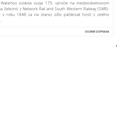
 Waterloo oslávila svoje 175. výročie na medziodvetvovom
via železníc z Network Rail and South Western Railway (SWR).
ce v roku 1848 sa na stanici zišlo päťdesiat hostí z celého
…
OSOBNÍ DOPRAVA