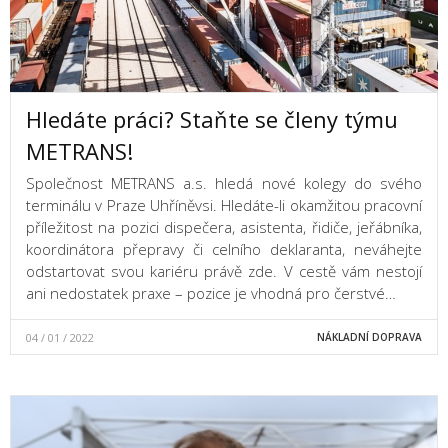
Hledáte práci? Staňte se členy týmu
METRANS!
Společnost METRANS a.s. hledá nové kolegy do svého
terminálu v Praze Uhříněvsi. Hledáte-li okamžitou pracovní
příležitost na pozici dispečera, asistenta, řidiče, jeřábníka,
koordinátora přepravy či celního deklaranta, neváhejte
odstartovat svou kariéru právě zde. V cestě vám nestojí
ani nedostatek praxe – pozice je vhodná pro čerstvé…
04 / 01 / 2022
NÁKLADNÍ DOPRAVA