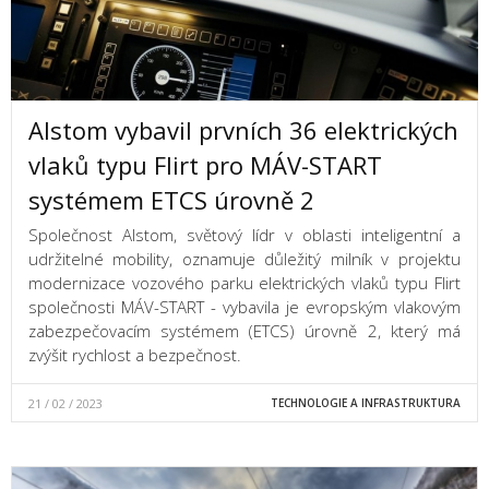
Alstom vybavil prvních 36 elektrických
vlaků typu Flirt pro MÁV-START
systémem ETCS úrovně 2
Společnost Alstom, světový lídr v oblasti inteligentní a
udržitelné mobility, oznamuje důležitý milník v projektu
modernizace vozového parku elektrických vlaků typu Flirt
společnosti MÁV-START - vybavila je evropským vlakovým
zabezpečovacím systémem (ETCS) úrovně 2, který má
zvýšit rychlost a bezpečnost.
21 / 02 / 2023
TECHNOLOGIE A INFRASTRUKTURA