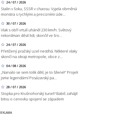
24 / 07 / 2026
Stalin v šoku, SSSR v chaosu: Vyjela obrněná
monstra s rychlými a precizními úde…
30 / 07 / 2026
Vlak s obří vrtulí uháněl 230 km/h: Světový
rekordman děsil lidi, skončil ve šro…
24 / 07 / 2026
Přetížený pražský uzel nestíhá. Některé vlaky
skončí na okraji metropole, obce z…
04 / 08 / 2026
„Narvalo se sem tolik dětí, je to šílené!“ Projeli
jsme legendární Posázavský pa…
28 / 07 / 2026
Stopka pro Krušnohorský tunel? Babiš zahájil
bitvu o cenovku spojení se západem