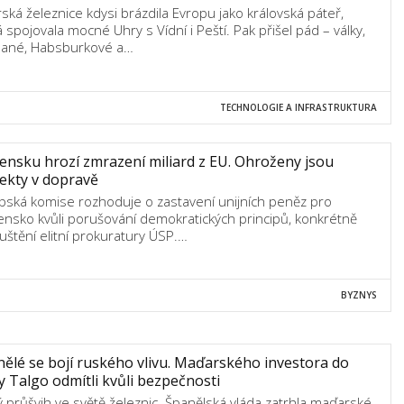
ská železnice kdysi brázdila Evropu jako královská páteř,
á spojovala mocné Uhry s Vídní i Peští. Pak přišel pád – války,
ané, Habsburkové a…
TECHNOLOGIE A INFRASTRUKTURA
ensku hrozí zmrazení miliard z EU. Ohroženy jsou
ekty v dopravě
pská komise rozhoduje o zastavení unijních peněz pro
ensko kvůli porušování demokratických principů, konkrétně
uštění elitní prokuratury ÚSP.…
BYZNYS
ělé se bojí ruského vlivu. Maďarského investora do
y Talgo odmítli kvůli bezpečnosti
ý průšvih ve světě železnic. Španělská vláda zatrhla maďarské