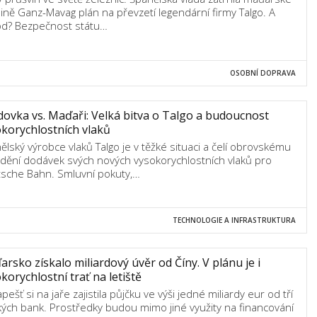
ině Ganz-Mavag plán na převzetí legendární firmy Talgo. A
d? Bezpečnost státu…
OSOBNÍ DOPRAVA
ovka vs. Maďaři: Velká bitva o Talgo a budoucnost
korychlostních vlaků
ělský výrobce vlaků Talgo je v těžké situaci a čelí obrovskému
dění dodávek svých nových vysokorychlostních vlaků pro
sche Bahn. Smluvní pokuty,…
TECHNOLOGIE A INFRASTRUKTURA
rsko získalo miliardový úvěr od Číny. V plánu je i
korychlostní trať na letiště
ešť si na jaře zajistila půjčku ve výši jedné miliardy eur od tří
kých bank. Prostředky budou mimo jiné využity na financování