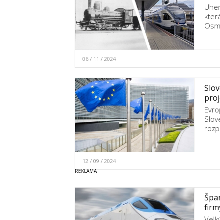
Uher
kter
Osm
06 / 11 / 2024
Slov
proj
Evro
Slov
rozp
12 / 09 / 2024
Špan
firm
Velk