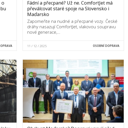
 o
Fádní a přecpané? Už ne. ComfortJet má
žbu
převálcovat staré spoje na Slovensko i
Maďarsko
Zapomeňte na nudné a přecpané vozy. České
dráhy nasazují ComfortJet, vlakovou soupravu
nové generace,…
DOPRAVA
11 / 12 / 2025
OSOBNÍ DOPRAVA