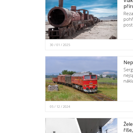
Vlak
přír
Reza
pohř
post
30 / 01 / 2025
Nepo
Serg
nejs
nákl
05 / 12 / 2024
Žele
říše