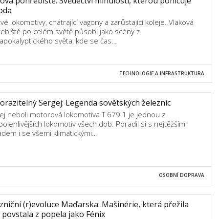
ová pohřebiště: Svědectví minulosti, kterou pohlcuje
oda
vé lokomotivy, chátrající vagony a zarůstající koleje. Vlaková
ebiště po celém světě působí jako scény z
apokalyptického světa, kde se čas…
TECHNOLOGIE A INFRASTRUKTURA
razitelný Sergej: Legenda sovětských železnic
ej neboli motorová lokomotiva T 679.1 je jednou z
polehlivějších lokomotiv všech dob. Poradil si s nejtěžším
adem i se všemi klimatickými…
OSOBNÍ DOPRAVA
zniční (r)evoluce Maďarska: Mašinérie, která přežila
, povstala z popela jako Fénix