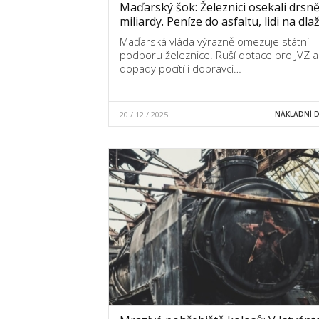
Maďarský šok: Železnici osekali drsně
miliardy. Peníze do asfaltu, lidi na dla
Maďarská vláda výrazně omezuje státní
podporu železnice. Ruší dotace pro JVZ a
dopady pocítí i dopravci…
20 / 12 / 2025
NÁKLADNÍ 