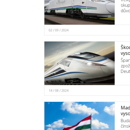
skup
důvo
02 / 09 / 2024
Škod
vyso
Špan
zpož
Deut
14 / 08 / 2024
Maďa
vyso
Budap
číns