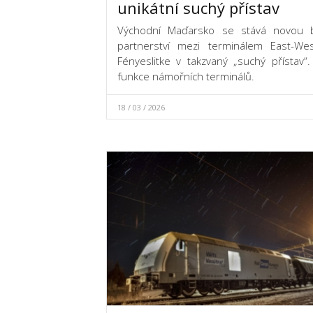
unikátní suchý přístav
Východní Maďarsko se stává novou br
partnerství mezi terminálem East-W
Fényeslitke v takzvaný „suchý přístav“
funkce námořních terminálů.
18 / 03 / 2026