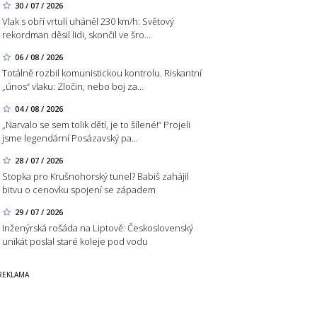
30 / 07 / 2026
Vlak s obří vrtulí uháněl 230 km/h: Světový
rekordman děsil lidi, skončil ve šro…
06 / 08 / 2026
Totálně rozbil komunistickou kontrolu. Riskantní
„únos“ vlaku: Zločin, nebo boj za…
04 / 08 / 2026
„Narvalo se sem tolik dětí, je to šílené!“ Projeli
jsme legendární Posázavský pa…
28 / 07 / 2026
Stopka pro Krušnohorský tunel? Babiš zahájil
bitvu o cenovku spojení se západem
29 / 07 / 2026
Inženýrská rošáda na Liptově: Československý
unikát poslal staré koleje pod vodu