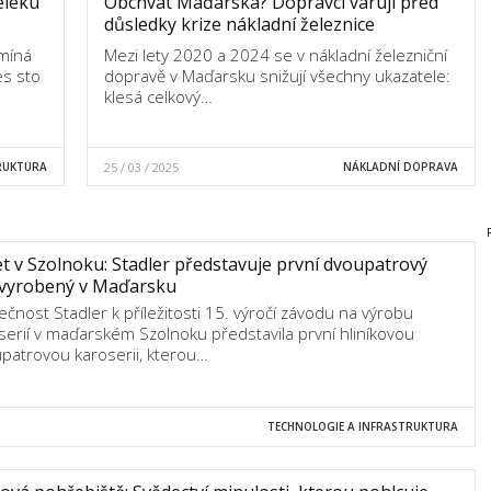
eleku
Obchvat Maďarska? Dopravci varují před
důsledky krize nákladní železnice
omíná
Mezi lety 2020 a 2024 se v nákladní železniční
es sto
dopravě v Maďarsku snižují všechny ukazatele:
klesá celkový…
RUKTURA
25 / 03 / 2025
NÁKLADNÍ DOPRAVA
et v Szolnoku: Stadler představuje první dvoupatrový
 vyrobený v Maďarsku
ečnost Stadler k příležitosti 15. výročí závodu na výrobu
serií v maďarském Szolnoku představila první hliníkovou
patrovou karoserii, kterou…
TECHNOLOGIE A INFRASTRUKTURA