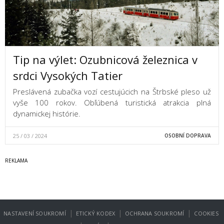
Tip na výlet: Ozubnicová železnica v
srdci Vysokých Tatier
Preslávená zubačka vozí cestujúcich na Štrbské pleso už
vyše 100 rokov. Obľúbená turistická atrakcia plná
dynamickej histórie.
25 / 03 / 2024
OSOBNÍ DOPRAVA
|
|
|
NASTAVENÍ SOUKROMÍ
ETICKÝ KODEX
OCHRANA SOUKROMÍ
COOKIES