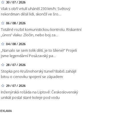
30 / 07 / 2026
Vlak s obří vrtulí uháněl 230 km/h: Světový
rekordman děsil lidi, skončil ve šro…
06 / 08 / 2026
Totálně rozbil komunistickou kontrolu. Riskantní
„únos“ vlaku: Zločin, nebo boj za…
04 / 08 / 2026
„Narvalo se sem tolik dětí, je to šílené!“ Projeli
jsme legendární Posázavský pa…
28 / 07 / 2026
Stopka pro Krušnohorský tunel? Babiš zahájil
bitvu o cenovku spojení se západem
29 / 07 / 2026
Inženýrská rošáda na Liptově: Československý
unikát poslal staré koleje pod vodu