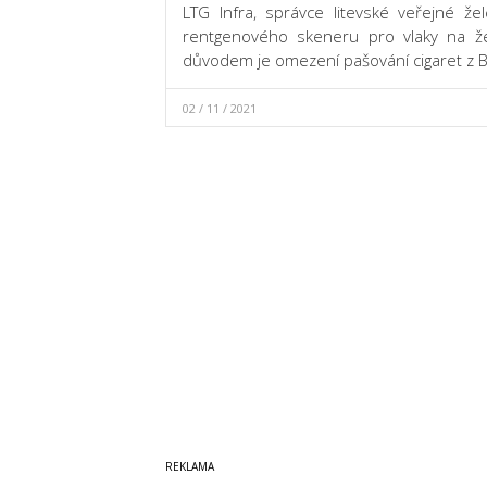
LTG Infra, správce litevské veřejné žele
rentgenového skeneru pro vlaky na žel
důvodem je omezení pašování cigaret z B
02 / 11 / 2021