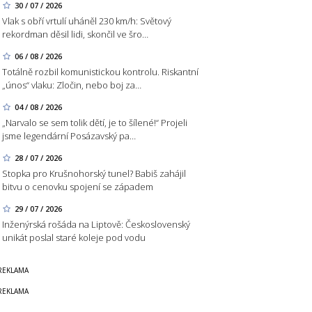
30 / 07 / 2026
Vlak s obří vrtulí uháněl 230 km/h: Světový
rekordman děsil lidi, skončil ve šro…
06 / 08 / 2026
Totálně rozbil komunistickou kontrolu. Riskantní
„únos“ vlaku: Zločin, nebo boj za…
04 / 08 / 2026
„Narvalo se sem tolik dětí, je to šílené!“ Projeli
jsme legendární Posázavský pa…
28 / 07 / 2026
Stopka pro Krušnohorský tunel? Babiš zahájil
bitvu o cenovku spojení se západem
29 / 07 / 2026
Inženýrská rošáda na Liptově: Československý
unikát poslal staré koleje pod vodu