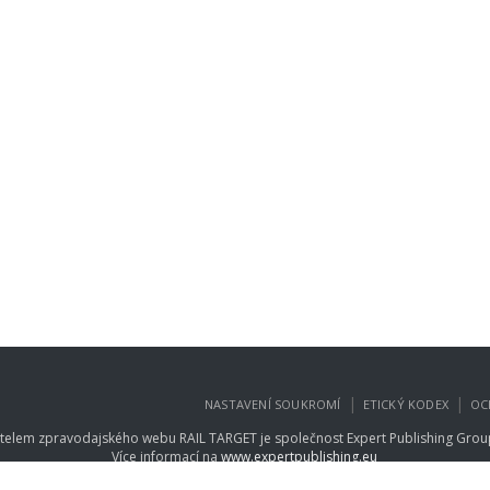
|
|
NASTAVENÍ SOUKROMÍ
ETICKÝ KODEX
OC
telem zpravodajského webu RAIL TARGET je společnost
Expert Publishing Group
Více informací na
www.expertpublishing.eu