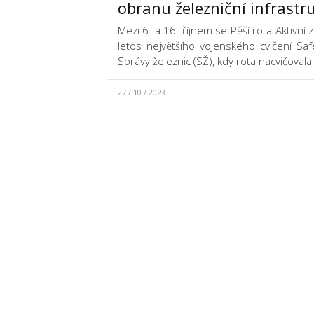
obranu železniční infrastr
Mezi 6. a 16. říjnem se Pěší rota Aktivní 
letos největšího vojenského cvičení S
Správy železnic (SŽ), kdy rota nacvičoval
27 / 10 / 2023