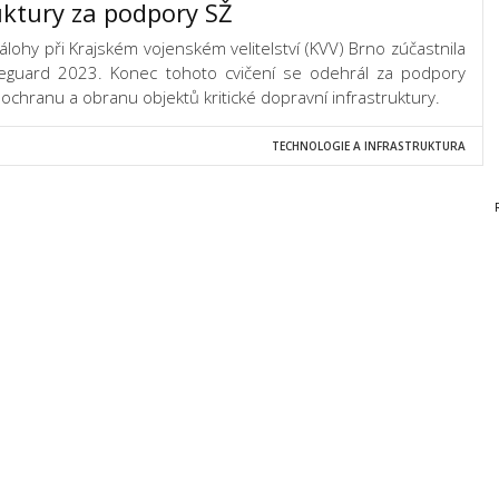
uktury za podpory SŽ
zálohy při Krajském vojenském velitelství (KVV) Brno zúčastnila
afeguard 2023. Konec tohoto cvičení se odehrál za podpory
a ochranu a obranu objektů kritické dopravní infrastruktury.
TECHNOLOGIE A INFRASTRUKTURA