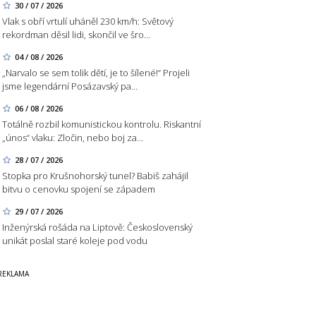
30 / 07 / 2026
Vlak s obří vrtulí uháněl 230 km/h: Světový
rekordman děsil lidi, skončil ve šro…
04 / 08 / 2026
„Narvalo se sem tolik dětí, je to šílené!“ Projeli
jsme legendární Posázavský pa…
06 / 08 / 2026
Totálně rozbil komunistickou kontrolu. Riskantní
„únos“ vlaku: Zločin, nebo boj za…
28 / 07 / 2026
Stopka pro Krušnohorský tunel? Babiš zahájil
bitvu o cenovku spojení se západem
29 / 07 / 2026
Inženýrská rošáda na Liptově: Československý
unikát poslal staré koleje pod vodu