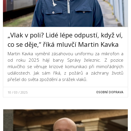
„Vlak v poli? Lidé lépe odpustí, když ví,
co se děje,“ říká mluvčí Martin Kavka
Martin Kavka vyměnil zásahovou uniformu za mikrofon a
od roku 2025 hájí barvy Správy železnic. Z pozice
mluvčího se věnuje krizové komunikaci při mimořádných
událostech. Jak sám říká, z požárů a záchrany životů
přešel do světa zpoždění a srážek vlaků.
10 / 03 / 2025
OSOBNÍ DOPRAVA