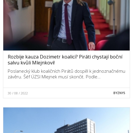
Rozbije kauza Dozimetr koalici? Piráti chystají boční
salvu kvůli Mlejnkovi!
Poslanecký klub koaličních Pirátů dospěl k jednoznačnému
závěru. Šéf ÚZSI Mlejnek musí skončit. Podle…
30 / 08 / 2022
BYZNYS