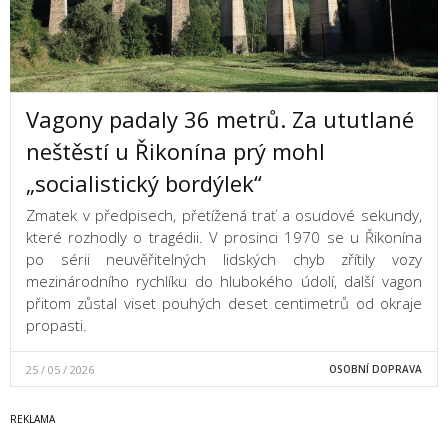
Vagony padaly 36 metrů. Za ututlané
neštěstí u Řikonína prý mohl
„socialistický bordýlek“
Zmatek v předpisech, přetížená trať a osudové sekundy,
které rozhodly o tragédii. V prosinci 1970 se u Řikonína
po sérii neuvěřitelných lidských chyb zřítily vozy
mezinárodního rychlíku do hlubokého údolí, další vagon
přitom zůstal viset pouhých deset centimetrů od okraje
propasti.
25 / 05 / 2026
OSOBNÍ DOPRAVA