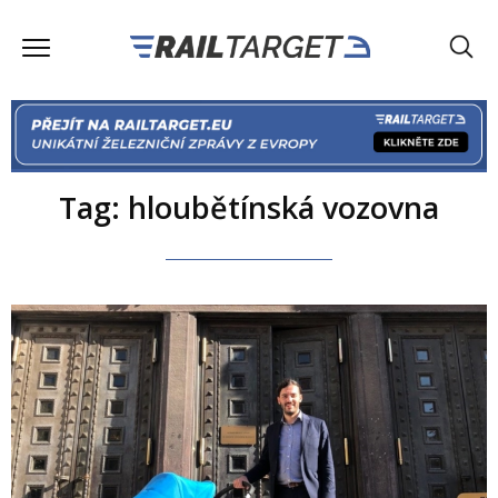
Tag: hloubětínská vozovna