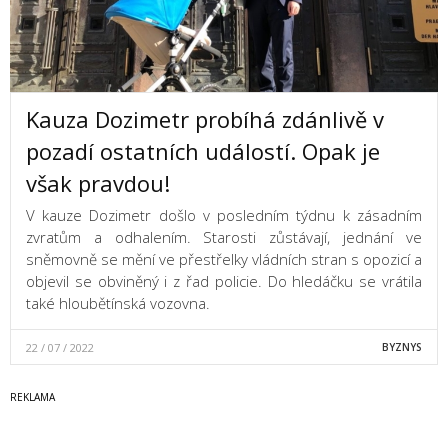
Kauza Dozimetr probíhá zdánlivě v
pozadí ostatních událostí. Opak je
však pravdou!
V kauze Dozimetr došlo v posledním týdnu k zásadním
zvratům a odhalením. Starosti zůstávají, jednání ve
sněmovně se mění ve přestřelky vládních stran s opozicí a
objevil se obviněný i z řad policie. Do hledáčku se vrátila
také hloubětínská vozovna.
22 / 07 / 2022
BYZNYS