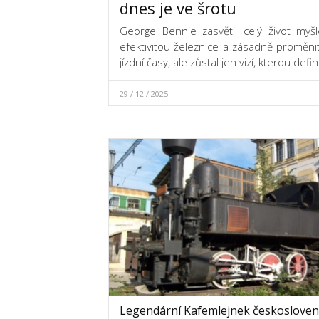
dnes je ve šrotu
George Bennie zasvětil celý život myšl
efektivitou železnice a zásadně proměnit
jízdní časy, ale zůstal jen vizí, kterou def
29 / 12 / 2025
Legendární Kafemlejnek českoslove