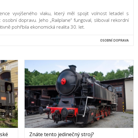
ence vyvýšeného vlaku, který měl spojit volnost letadel s
 osobní dopravu. Jeho „Railplane“ fungoval, sliboval rekordní
initivně pohřbila ekonomická realita 30. let.
OSOBNÍ DOPRAVA
nské
Znáte tento jedinečný stroj?