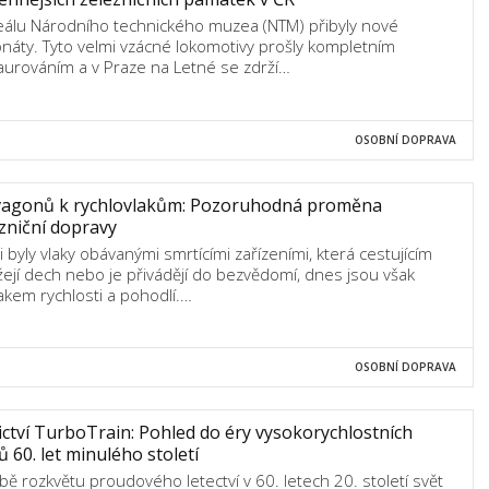
eálu Národního technického muzea (NTM) přibyly nové
náty. Tyto velmi vzácné lokomotivy prošly kompletním
aurováním a v Praze na Letné se zdrží…
OSOBNÍ DOPRAVA
vagonů k rychlovlakům: Pozoruhodná proměna
zniční dopravy
i byly vlaky obávanými smrtícími zařízeními, která cestujícím
žejí dech nebo je přivádějí do bezvědomí, dnes jsou však
akem rychlosti a pohodlí.…
OSOBNÍ DOPRAVA
ctví TurboTrain: Pohled do éry vysokorychlostních
ů 60. let minulého století
bě rozkvětu proudového letectví v 60. letech 20. století svět