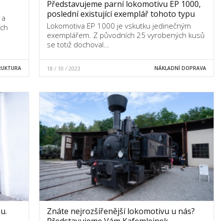
Představujeme parní lokomotivu EP 1000,
poslední existující exemplář tohoto typu
 a
Lokomotiva EP 1000 je vskutku jedinečným
ích
exemplářem. Z původních 25 vyrobených kusů
se totiž dochoval…
RUKTURA
18 / 10 / 2023
NÁKLADNÍ DOPRAVA
u.
Znáte nejrozšířenější lokomotivu u nás?
Představujeme Vám Kafemlejnek