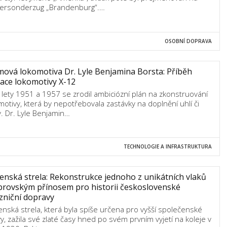
ersonderzug „Brandenburg“.…
OSOBNÍ DOPRAVA
ová lokomotiva Dr. Lyle Benjamina Borsta: Příběh
ace lokomotivy X-12
 lety 1951 a 1957 se zrodil ambiciózní plán na zkonstruování
motivy, která by nepotřebovala zastávky na doplnění uhlí či
y. Dr. Lyle Benjamin…
TECHNOLOGIE A INFRASTRUKTURA
enská strela: Rekonstrukce jednoho z unikátních vlaků
brovským přínosem pro historii československé
zniční dopravy
enská strela, která byla spíše určena pro vyšší společenské
vy, zažila své zlaté časy hned po svém prvním vyjetí na koleje v