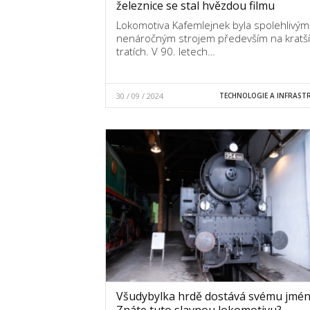
železnice se stal hvězdou filmu
Lokomotiva Kafemlejnek byla spolehlivým
nenáročným strojem především na kratš
tratích. V 90. letech…
30 / 09 / 2024
TECHNOLOGIE A INFRAST
Všudybylka hrdě dostává svému jmén
Znáte tuto slavnou lokomotivu?