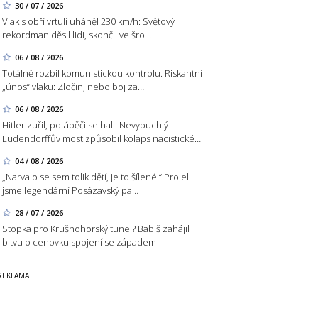
30 / 07 / 2026
Vlak s obří vrtulí uháněl 230 km/h: Světový
rekordman děsil lidi, skončil ve šro…
06 / 08 / 2026
Totálně rozbil komunistickou kontrolu. Riskantní
„únos“ vlaku: Zločin, nebo boj za…
06 / 08 / 2026
Hitler zuřil, potápěči selhali: Nevybuchlý
Ludendorffův most způsobil kolaps nacistické…
04 / 08 / 2026
„Narvalo se sem tolik dětí, je to šílené!“ Projeli
jsme legendární Posázavský pa…
28 / 07 / 2026
Stopka pro Krušnohorský tunel? Babiš zahájil
bitvu o cenovku spojení se západem