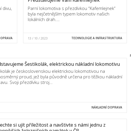
 divu,
Parní lokomotiva s přezdívkou “Kafemlejnek”
byla nejčetnějším typem lokomotiv našich
lokálních drah.…
DOPRAVA
13 / 10 / 2023
TECHNOLOGIE A INFRASTRUKTURA
stavujeme Šestikolák, elektrickou nákladní lokomotivu
ikolák je československou elektrickou lokomotivou na
nosměrný proud, jež byla původně určena pro těžkou nákladní
avu. Svoji přezdívku stroj…
NÁKLADNÍ DOPRAVA
chte si ujít příležitost a navštivte s námi jednu z
ennějších železničních památek v ČR