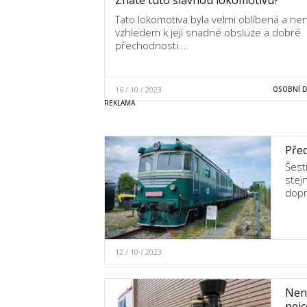
Tato lokomotiva byla velmi oblíbená a není
vzhledem k její snadné obsluze a dobré
přechodnosti.…
16 / 10 / 2023
OSOBNÍ 
Před
Šest
stej
dopr
12 / 10 / 2023
Nene
nejc