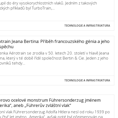
upil do éry vysokorychlostních vlaků. Jedním z takových
ických příkladů byl TurboTrain,…
TECHNOLOGIE A INFRASTRUKTURA
train Jeana Bertina: Příběh francouzského génia a jeho
spěchu
enka Aérotrain se zrodila v 50. letech 20. století v hlavě Jeana
ina, který v té době řídil společnost Bertin & Cie. Jeden z jeho
ovníků tehdy…
TECHNOLOGIE A INFRASTRUKTURA
lerovo ocelové monstrum Führersonderzug jménem
rika“, aneb „Führerův zvláštní vlak“
ní vlak Führersonderzug Adolfa Hitlera nesl od roku 1939 po
 čtyř let jméno „Amerika“, avšak poté byl přejmenován na