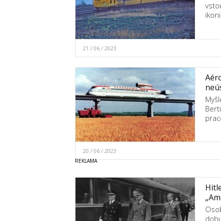
vsto
ikon
21 / 06 / 2023
Aéro
neú
Myšl
Bert
prac
20 / 06 / 2023
Hit
„Ame
Osob
dobu