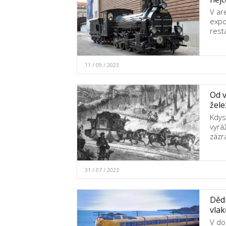
V ar
expo
rest
11 / 09 / 2023
Od 
žele
Kdys
vyrá
zázr
31 / 07 / 2023
Dědi
vlak
V do