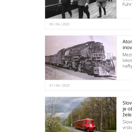
Führ
09 / 06 / 2023
Atom
inov
Mezi
loko
naft
07 / 06 / 2023
Slov
je o
žele
Slov
vrst