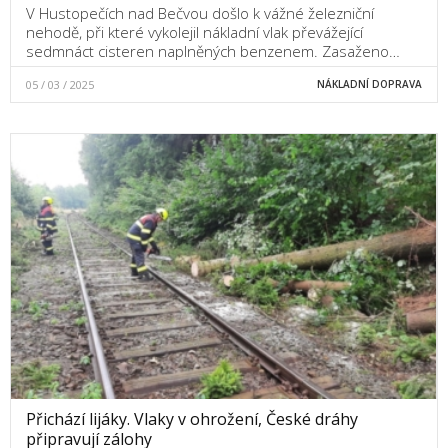
V Hustopečích nad Bečvou došlo k vážné železniční
nehodě, při které vykolejil nákladní vlak převážející
sedmnáct cisteren naplněných benzenem. Zasaženo…
05 / 03 / 2025
NÁKLADNÍ DOPRAVA
Přichází lijáky. Vlaky v ohrožení, České dráhy
připravují zálohy