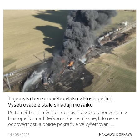
Tajemství benzenového vlaku v Hustopečích:
Vyšetřovatelé stále skládají mozaiku
Po téměř třech měsících od havárie vlaku s benzenem v
Hustopečích nad Bečvou stále není jasné, kdo nese
odpovědnost, a policie pokračuje ve vyšetřování.…
14 / 05 / 2025
NÁKLADNÍ DOPRAVA