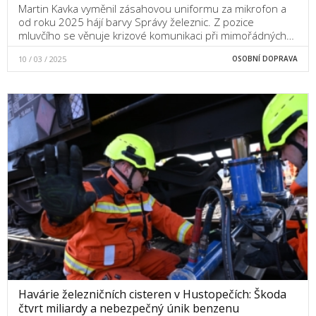
Martin Kavka vyměnil zásahovou uniformu za mikrofon a
od roku 2025 hájí barvy Správy železnic. Z pozice
mluvčího se věnuje krizové komunikaci při mimořádných…
10 / 03 / 2025
OSOBNÍ DOPRAVA
Havárie železničních cisteren v Hustopečích: Škoda
čtvrt miliardy a nebezpečný únik benzenu