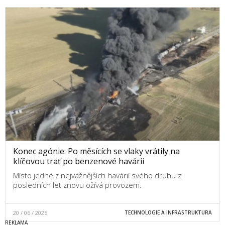
Konec agónie: Po měsících se vlaky vrátily na
klíčovou trať po benzenové havárii
Místo jedné z nejvážnějších havárií svého druhu z
posledních let znovu ožívá provozem.
20 / 06 / 2025
TECHNOLOGIE A INFRASTRUKTURA