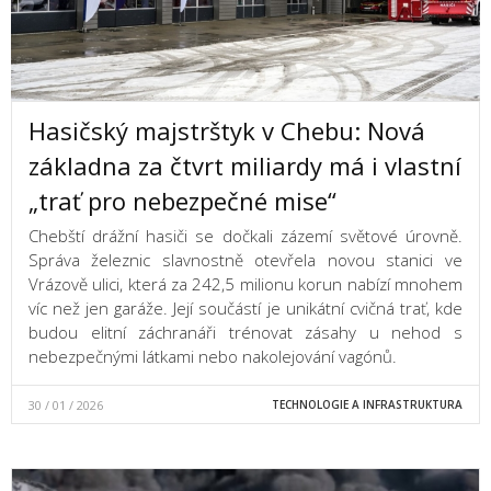
Hasičský majstrštyk v Chebu: Nová
základna za čtvrt miliardy má i vlastní
„trať pro nebezpečné mise“
Chebští drážní hasiči se dočkali zázemí světové úrovně.
Správa železnic slavnostně otevřela novou stanici ve
Vrázově ulici, která za 242,5 milionu korun nabízí mnohem
víc než jen garáže. Její součástí je unikátní cvičná trať, kde
budou elitní záchranáři trénovat zásahy u nehod s
nebezpečnými látkami nebo nakolejování vagónů.
30 / 01 / 2026
TECHNOLOGIE A INFRASTRUKTURA