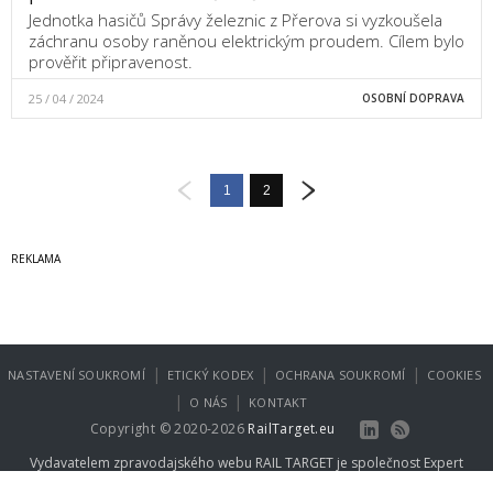
Jednotka hasičů Správy železnic z Přerova si vyzkoušela
záchranu osoby raněnou elektrickým proudem. Cílem bylo
prověřit připravenost.
25 / 04 / 2024
OSOBNÍ DOPRAVA
1
2
|
|
|
NASTAVENÍ SOUKROMÍ
ETICKÝ KODEX
OCHRANA SOUKROMÍ
COOKIES
|
|
O NÁS
KONTAKT
Copyright © 2020-2026
RailTarget.eu
Vydavatelem zpravodajského webu RAIL TARGET je společnost
Expert
Publishing Group s.r.o.
.