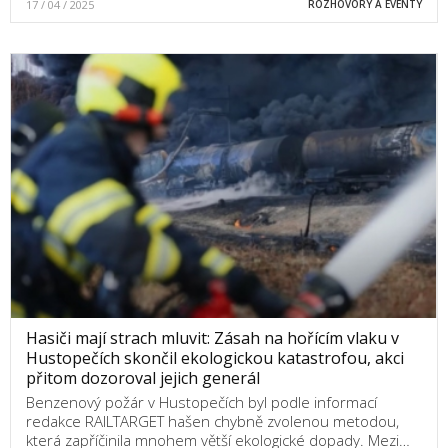
17 / 04 / 2025
ROZHOVORY A EVENTY
Hasiči mají strach mluvit: Zásah na hořícím vlaku v
Hustopečích skončil ekologickou katastrofou, akci
přitom dozoroval jejich generál
Benzenový požár v Hustopečích byl podle informací
redakce RAILTARGET hašen chybně zvolenou metodou,
která zapříčinila mnohem větší ekologické dopady. Mezi…