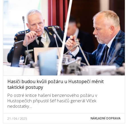
Hasiči budou kvůli požáru u Hustopečí měnit
taktické postupy
Po ostré kritice hašení benzenového požáru v
Hustopečích připustil šéf hasičů generál Vlček
nedostatky…
21 / 06 / 2025
NÁKLADNÍ DOPRAVA