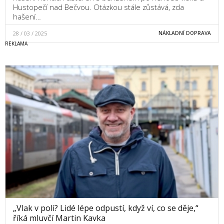
Hustopečí nad Bečvou. Otázkou stále zůstává, zda
hašení…
28 / 03 / 2025
NÁKLADNÍ DOPRAVA
„Vlak v poli? Lidé lépe odpustí, když ví, co se děje,“
říká mluvčí Martin Kavka