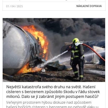
01 / 04 / 2025
NÁKLADNÍ DOPRAVA
Největší katastrofa svého druhu na světě. Hašení
cisteren s benzenem způsobilo škodu v řádu stovek
milionů. Dalo se jí zabránit jiným postupem hasičů?
Veřejným prostorem hýbou diskuze nad způsobem
hašení hořících cisteren s benzenem po nehodě vlaku u