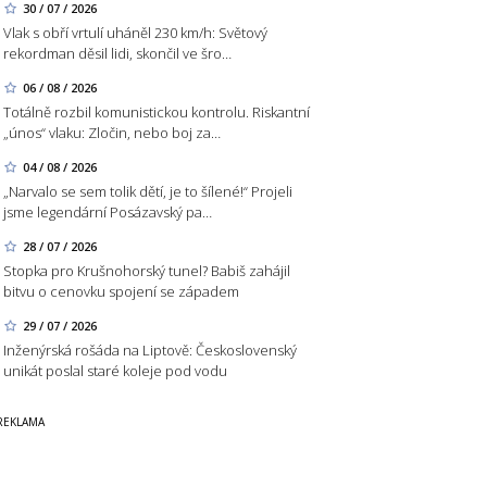
30 / 07 / 2026
Vlak s obří vrtulí uháněl 230 km/h: Světový
rekordman děsil lidi, skončil ve šro…
06 / 08 / 2026
Totálně rozbil komunistickou kontrolu. Riskantní
„únos“ vlaku: Zločin, nebo boj za…
04 / 08 / 2026
„Narvalo se sem tolik dětí, je to šílené!“ Projeli
jsme legendární Posázavský pa…
28 / 07 / 2026
Stopka pro Krušnohorský tunel? Babiš zahájil
bitvu o cenovku spojení se západem
29 / 07 / 2026
Inženýrská rošáda na Liptově: Československý
unikát poslal staré koleje pod vodu