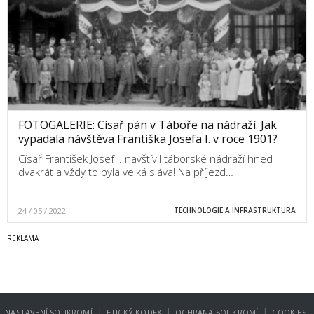
FOTOGALERIE: Císař pán v Táboře na nádraží. Jak
vypadala návštěva Františka Josefa I. v roce 1901?
Císař František Josef I. navštívil táborské nádraží hned
dvakrát a vždy to byla velká sláva! Na příjezd…
24 / 05 / 2022
TECHNOLOGIE A INFRASTRUKTURA
|
|
|
NASTAVENÍ SOUKROMÍ
ETICKÝ KODEX
OCHRANA SOUKROMÍ
COOKIES