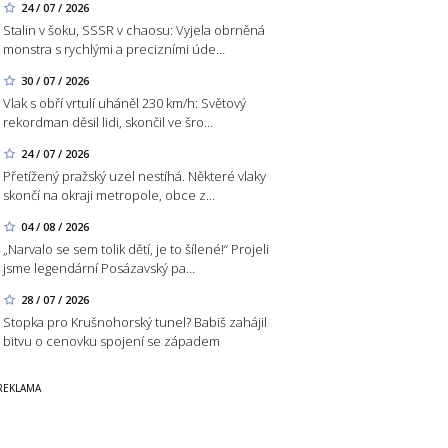
24 / 07 / 2026
Stalin v šoku, SSSR v chaosu: Vyjela obrněná
monstra s rychlými a precizními úde…
30 / 07 / 2026
Vlak s obří vrtulí uháněl 230 km/h: Světový
rekordman děsil lidi, skončil ve šro…
24 / 07 / 2026
Přetížený pražský uzel nestíhá. Některé vlaky
skončí na okraji metropole, obce z…
04 / 08 / 2026
„Narvalo se sem tolik dětí, je to šílené!“ Projeli
jsme legendární Posázavský pa…
28 / 07 / 2026
Stopka pro Krušnohorský tunel? Babiš zahájil
bitvu o cenovku spojení se západem