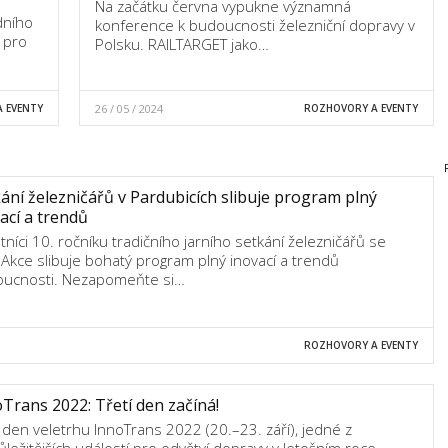
Na začátku června vypukne významná
dního
konference k budoucnosti železniční dopravy v
 pro
Polsku. RAILTARGET jako…
 EVENTY
26 / 05 / 2024
ROZHOVORY A EVENTY
ání železničářů v Pardubicích slibuje program plný
ací a trendů
tníci 10. ročníku tradičního jarního setkání železničářů se
í. Akce slibuje bohatý program plný inovací a trendů
ucnosti. Nezapomeňte si…
ROZHOVORY A EVENTY
Trans 2022: Třetí den začíná!
í den veletrhu InnoTrans 2022 (20.–23. září), jedné z