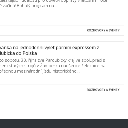
ůležitějších událostí pro odvětví dopravy v letošním roce,
ě začíná! Bohatý program na…
ROZHOVORY A EVENTY
ánka na jednodenní výlet parním expressem z
ubicka do Polska
uto sobotu, 30. října zve Pardubický kraj ve spolupráci s
em starých strojů v Žamberku nadšence železnice na
řádnou mezinárodní jízdu historického…
ROZHOVORY A EVENTY