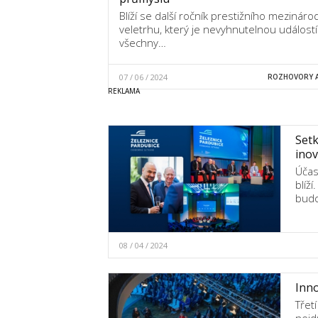
Blíží se další ročník prestižního mezináro
veletrhu, který je nevyhnutelnou událostí
všechny…
07 / 06 / 2024
ROZHOVORY A
Setk
inov
Účas
blíž
budo
08 / 04 / 2024
Inno
Třet