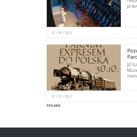
nejd
práv
22 / 09 / 2022
Pozv
Pard
Již t
Muze
mimo
29 / 10 / 2021