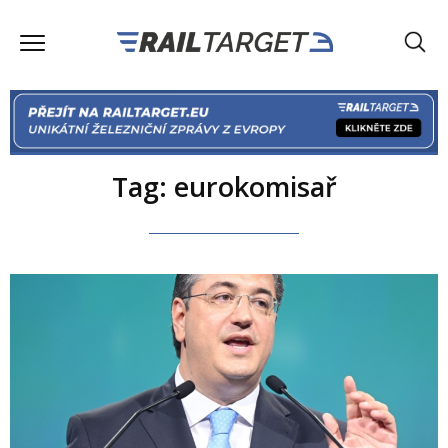
Tag: eurokomisař