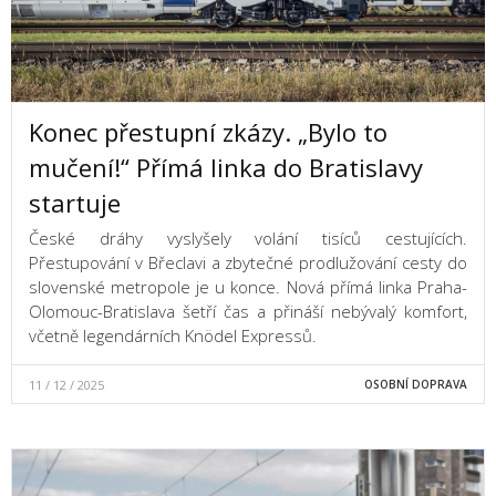
Konec přestupní zkázy. „Bylo to
mučení!“ Přímá linka do Bratislavy
startuje
České dráhy vyslyšely volání tisíců cestujících.
Přestupování v Břeclavi a zbytečné prodlužování cesty do
slovenské metropole je u konce. Nová přímá linka Praha-
Olomouc-Bratislava šetří čas a přináší nebývalý komfort,
včetně legendárních Knödel Expressů.
11 / 12 / 2025
OSOBNÍ DOPRAVA