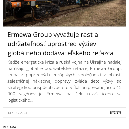
Ermewa Group vyvažuje rast a
udržateľnosť uprostred výziev
globálneho dodávateľského reťazca
Keďže energetická kríza a ruská vojna na Ukrajine naďalej
narúšajú globálne dodávateľské reťazce, Ermewa Group,
jedna z popredných európskych spoločností v oblasti
železničnej nákladnej dopravy, zvláda tieto výzvy so
strategickou prispôsobivosťou. S flotilou presahujúcou 45
000 vagónov je Ermewa na čele rozvíjajúceho sa
logistického…
14 / 06 / 2023
BYZNYS