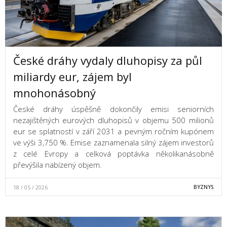
České dráhy vydaly dluhopisy za půl
miliardy eur, zájem byl
mnohonásobný
České dráhy úspěšně dokončily emisi seniorních
nezajištěných eurových dluhopisů v objemu 500 milionů
eur se splatností v září 2031 a pevným ročním kupónem
ve výši 3,750 %. Emise zaznamenala silný zájem investorů
z celé Evropy a celková poptávka několikanásobně
převýšila nabízený objem.
18 / 05 / 2026
BYZNYS