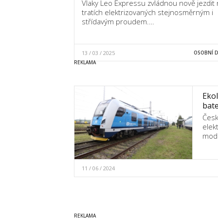
Vlaky Leo Expressu zvládnou nově jezdit 
tratích elektrizovaných stejnosměrným i
střídavým proudem.…
13 / 03 / 2025
OSOBNÍ 
Ekol
bate
Česk
elek
mode
11 / 06 / 2024