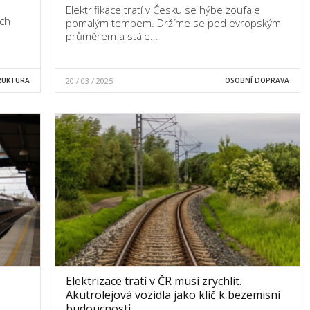
Elektrifikace tratí v Česku se hýbe zoufale
ech
pomalým tempem. Držíme se pod evropským
průměrem a stále…
RUKTURA
20 / 03 / 2025
OSOBNÍ DOPRAVA
Elektrizace tratí v ČR musí zrychlit.
Akutrolejová vozidla jako klíč k bezemisní
budoucnosti