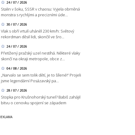
24 / 07 / 2026
Stalin v šoku, SSSR v chaosu: Vyjela obrněná
monstra s rychlými a precizními úde…
30 / 07 / 2026
Vlak s obří vrtulí uháněl 230 km/h: Světový
rekordman děsil lidi, skončil ve šro…
24 / 07 / 2026
Přetížený pražský uzel nestíhá. Některé vlaky
skončí na okraji metropole, obce z…
04 / 08 / 2026
„Narvalo se sem tolik dětí, je to šílené!“ Projeli
jsme legendární Posázavský pa…
28 / 07 / 2026
Stopka pro Krušnohorský tunel? Babiš zahájil
bitvu o cenovku spojení se západem