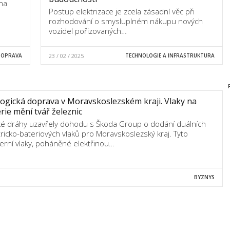
na
Postup elektrizace je zcela zásadní věc při
rozhodování o smysluplném nákupu nových
vozidel pořizovaných…
DOPRAVA
23 / 02 / 2025
TECHNOLOGIE A INFRASTRUKTURA
ogická doprava v Moravskoslezském kraji. Vlaky na
rie mění tvář železnic
é dráhy uzavřely dohodu s Škoda Group o dodání duálních
tricko-bateriových vlaků pro Moravskoslezský kraj. Tyto
rní vlaky, poháněné elektřinou…
BYZNYS