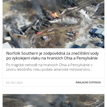
Norfolk Southern je zodpovědná za znečištění vody
po vykolejení vlaku na hranicích Ohia a Pensylvánie
Po tragické nehodě na hranicích Ohia a Pensylvánie v
únoru letošního roku podalo americké ministerstvo…
05 / 04 / 2023
NÁKLADNÍ DOPRAVA