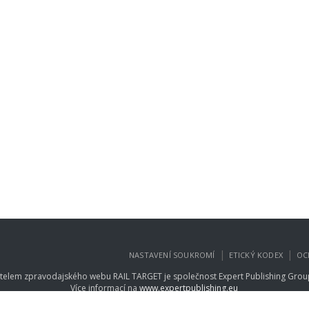
|
|
NASTAVENÍ SOUKROMÍ
ETICKÝ KODEX
OC
telem zpravodajského webu RAIL TARGET je společnost
Expert Publishing Group
Více informací na
www.expertpublishing.eu