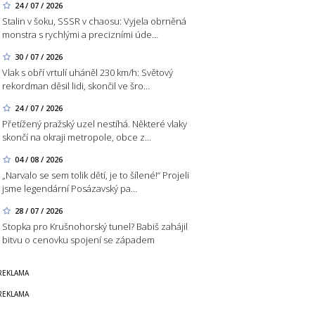
24 / 07 / 2026
Stalin v šoku, SSSR v chaosu: Vyjela obrněná
monstra s rychlými a precizními úde…
30 / 07 / 2026
Vlak s obří vrtulí uháněl 230 km/h: Světový
rekordman děsil lidi, skončil ve šro…
24 / 07 / 2026
Přetížený pražský uzel nestíhá. Některé vlaky
skončí na okraji metropole, obce z…
04 / 08 / 2026
„Narvalo se sem tolik dětí, je to šílené!“ Projeli
jsme legendární Posázavský pa…
28 / 07 / 2026
Stopka pro Krušnohorský tunel? Babiš zahájil
bitvu o cenovku spojení se západem