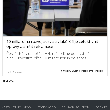
10 miliard na rozvoj servisu vlaků. Cíl je zefektivnit
opravy a snížit reklamace
České dráhy uspořádaly 4. ročník Dne dodavatelů a
plánují investice přes 10 miliard korun do servisu…
19 / 10 / 2024
TECHNOLOGIE A INFRASTRUKTURA
|
|
|
NASTAVENÍ SOUKROMÍ
ETICKÝ KODEX
OCHRANA SOUKROMÍ
COOKIES